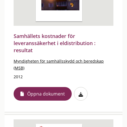
Samhällets kostnader för
leveranssäkerhet i eldistribution :
resultat
Myndigheten för samhällsskydd och beredskap
(MSB)
2012
Öppna dokument