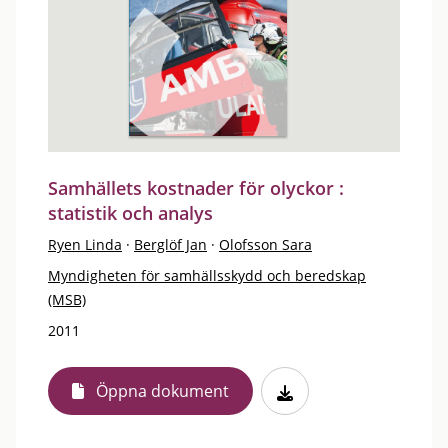
Samhällets kostnader för olyckor :
statistik och analys
Ryen Linda
·
Berglöf Jan
·
Olofsson Sara
Myndigheten för samhällsskydd och beredskap
(MSB)
2011
Öppna dokument