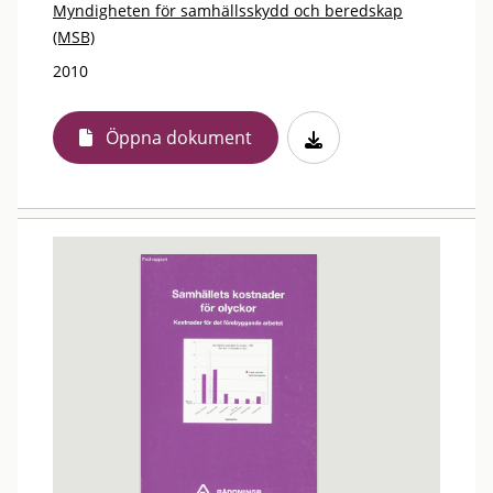
Myndigheten för samhällsskydd och beredskap
(MSB)
2010
Öppna dokument