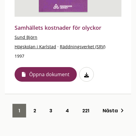
Samhällets kostnader för olyckor
Sund Björn
Högskolan i Karlstad
·
Räddningsverket (SRV)
1997
Öppna dokument
1
2
3
4
221
Nästa