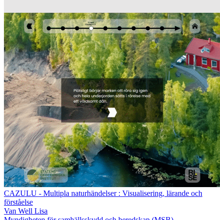
CAZULU - Multipla naturhändelser : Visualisering, lärande och
förståelse
Van Well Lisa
Myndigheten för samhällsskydd och beredskap (MSB)