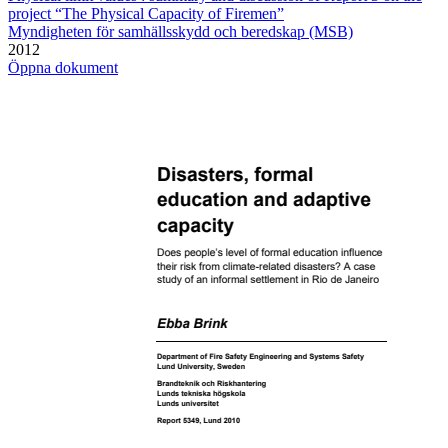
project “The Physical Capacity of Firemen”
Myndigheten för samhällsskydd och beredskap (MSB)
2012
Öppna dokument