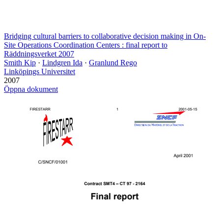
Bridging cultural barriers to collaborative decision making in On-
Site Operations Coordination Centers : final report to
Räddningsverket 2007
Smith Kip
·
Lindgren Ida
·
Granlund Rego
Linköpings Universitet
2007
Öppna dokument