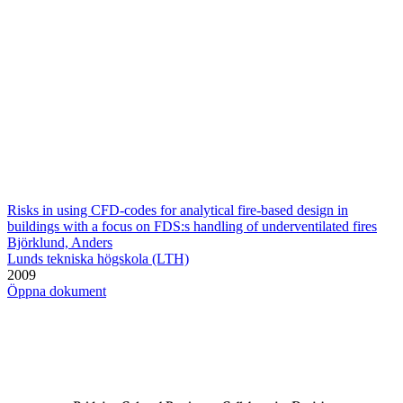
Risks in using CFD-codes for analytical fire-based design in
buildings with a focus on FDS:s handling of underventilated fires
Björklund, Anders
Lunds tekniska högskola (LTH)
2009
Öppna dokument