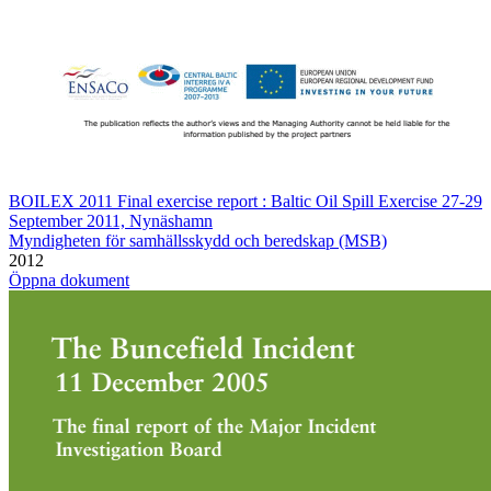
BOILEX 2011 Final exercise report : Baltic Oil Spill Exercise 27-29
September 2011, Nynäshamn
Myndigheten för samhällsskydd och beredskap (MSB)
2012
Öppna dokument