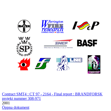
Contract SMT4 : CT 97 - 2164 - Final report : BRANDFORSK
projekt nummer 308-971
2001
Öppna dokument