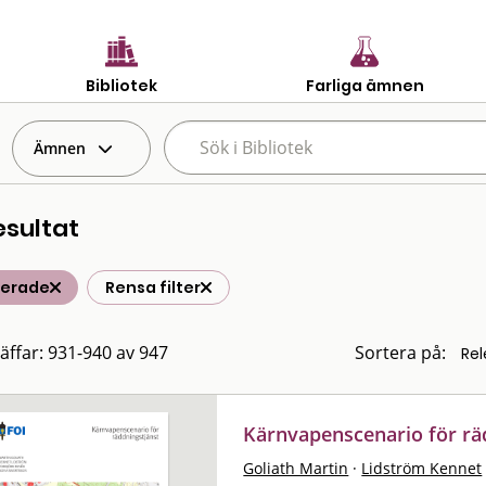
Bibliotek
Farliga ämnen
Ämnen
esultat
terade
Rensa filter
räffar: 931-940 av 947
Sortera på:
Kärnvapenscenario för rä
Goliath Martin
·
Lidström Kennet