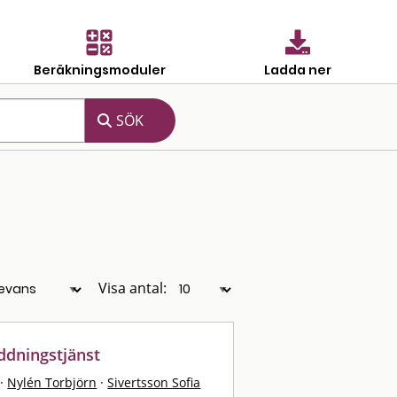
Beräkningsmoduler
Ladda ner
Visa antal:
ddningstjänst
·
Nylén Torbjörn
·
Sivertsson Sofia