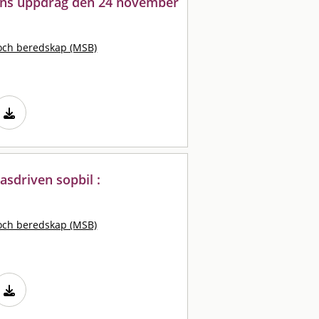
gens uppdrag den 24 november
och beredskap (MSB)
asdriven sopbil :
och beredskap (MSB)