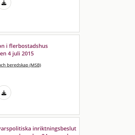
on i flerbostadshus
n 4 juli 2015
och beredskap (MSB)
arspolitiska inriktningsbeslut