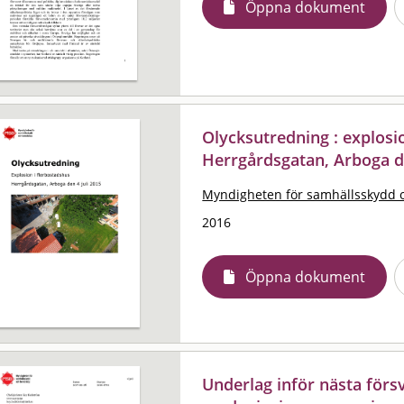
Öppna dokument
Olycksutredning : explosi
Herrgårdsgatan, Arboga de
Myndigheten för samhällsskydd 
2016
Öppna dokument
Underlag inför nästa försv