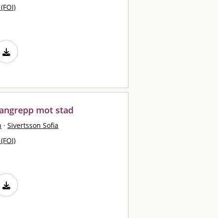
 (FOI)
angrepp mot stad
n
·
Sivertsson Sofia
 (FOI)