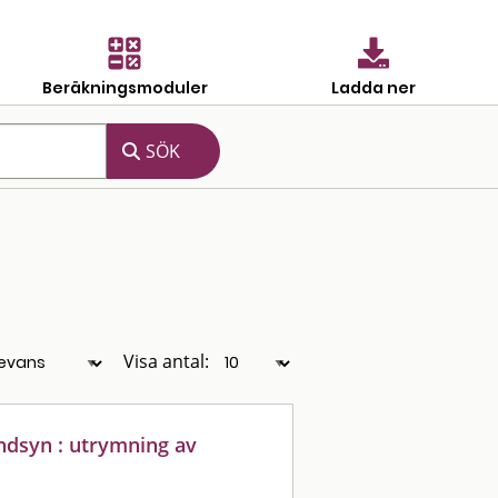
Beräkningsmoduler
Ladda ner
Visa antal:
ndsyn : utrymning av