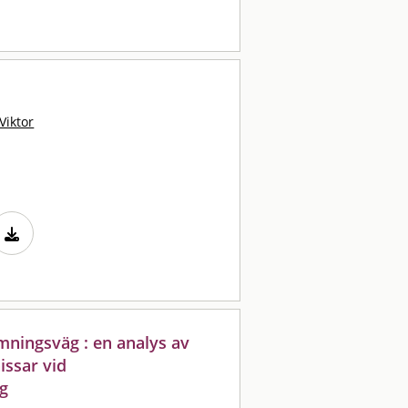
Viktor
ningsväg : en analys av
issar vid
g