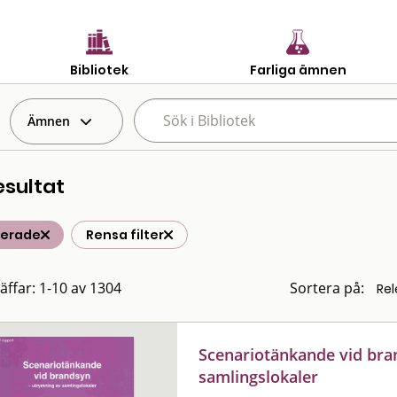
Bibliotek
Farliga ämnen
Ämnen
esultat
terade
Rensa filter
räffar: 1-10 av 1304
Sortera på:
Scenariotänkande vid bra
samlingslokaler