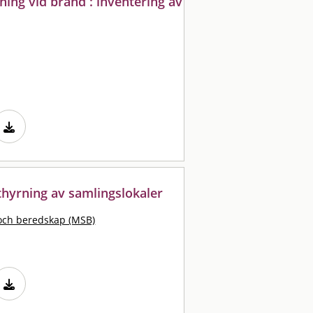
ing vid brand : inventering av
uthyrning av samlingslokaler
och beredskap (MSB)