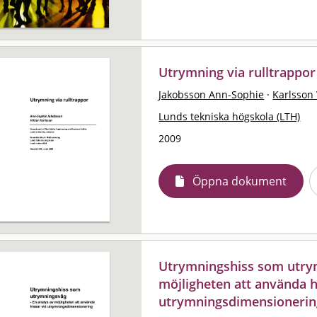
Utrymning via rulltrappor
Jakobsson Ann-Sophie
·
Karlsson 
Lunds tekniska högskola (LTH)
2009
Öppna dokument
Utrymningshiss som utrym
möjligheten att använda h
utrymningsdimensionerin