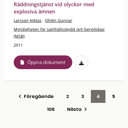
Räddningstjänst vid olyckor med
explosiva ämnen
Larsson Niklas
·
Ohlén Gunnar
Myndigheten för samhällsskydd och beredskap
(MSB)
2011
Öppna dokument
Föregående
2
3
4
5
106
Nästa