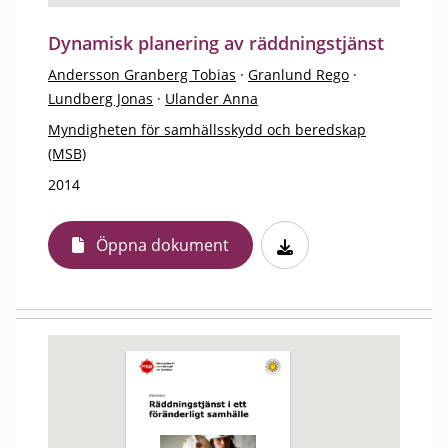
Dynamisk planering av räddningstjänst
Andersson Granberg Tobias
·
Granlund Rego
·
Lundberg Jonas
·
Ulander Anna
Myndigheten för samhällsskydd och beredskap
(MSB)
2014
Öppna dokument