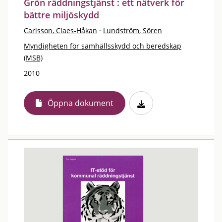
Grön räddningstjänst : ett nätverk för
bättre miljöskydd
Carlsson, Claes-Håkan
·
Lundström, Sören
Myndigheten för samhällsskydd och beredskap
(MSB)
2010
Öppna dokument