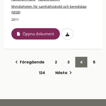
Myndigheten för samhällsskydd och beredskap
(MSB)
2011
Öppna dokument
Föregående
2
3
4
5
124
Nästa