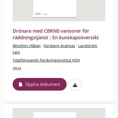
Drönare med CBRNE-sensorer för
räddningstjänst : En kunskapsöversikt
Wingfors Håkan
·
Forsberg Andreas
·
Landström
Lars
Totalförsvarets forskningsinstitut (FOI)
2024
Öppna dokument