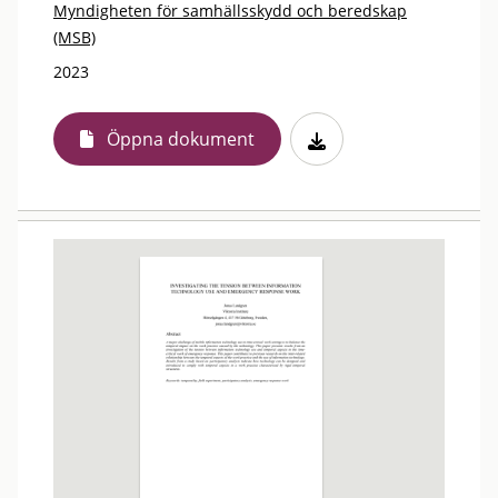
Myndigheten för samhällsskydd och beredskap
(MSB)
2023
Öppna dokument