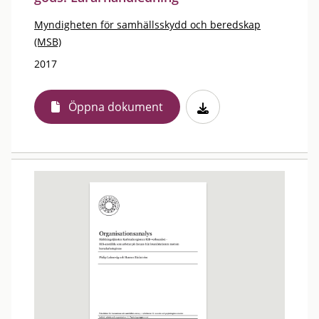
Myndigheten för samhällsskydd och beredskap
(MSB)
2017
Öppna dokument