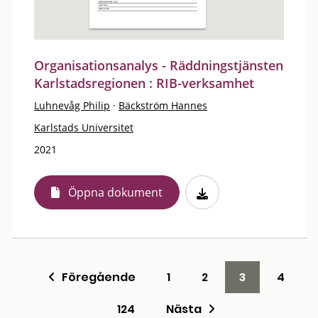
Organisationsanalys - Räddningstjänsten
Karlstadsregionen : RIB-verksamhet
Luhnevåg Philip
·
Bäckström Hannes
Karlstads Universitet
2021
Öppna dokument
Föregående
1
2
3
4
124
Nästa