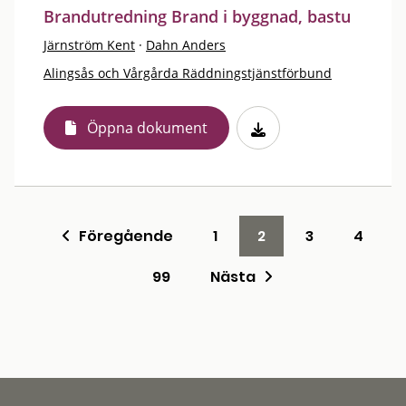
Brandutredning Brand i byggnad, bastu
Järnström Kent
·
Dahn Anders
Alingsås och Vårgårda Räddningstjänstförbund
Öppna dokument
Föregående
1
2
3
4
99
Nästa