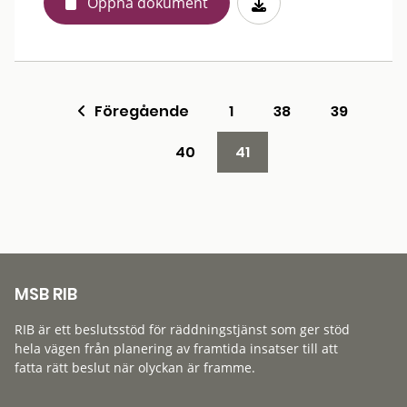
Öppna dokument
Föregående
1
38
39
40
41
MSB RIB
RIB är ett beslutsstöd för räddningstjänst som ger stöd
hela vägen från planering av framtida insatser till att
fatta rätt beslut när olyckan är framme.