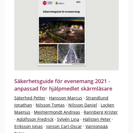
Säkerhetsguide för evenemang 2021 -
anpassad för hjälpmedlet skärmläsare
Säterhed Petter
·
Hansson Marcus
·
Strandlund
Jonathan
·
Nilsson Tomas
·
Nilsson Daniel
·
Locken
Magnus
·
Meimermondt Andreas
·
Rannberg Krister
·
Adolfsson Fredrick
·
Sylvén Lina
·
Hällsten Peter
·
Eriksson Jonas
·
Jonson Carl-Oscar
·
Vainionpää