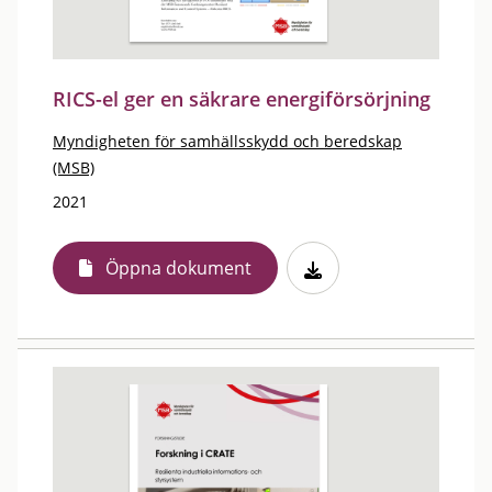
RICS-el ger en säkrare energiförsörjning
Myndigheten för samhällsskydd och beredskap
(MSB)
2021
Öppna dokument