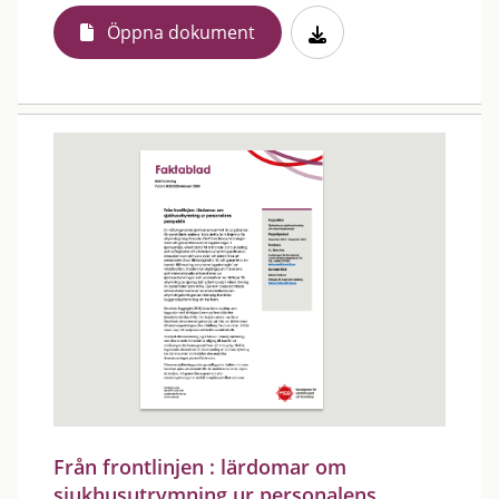
Öppna dokument
Från frontlinjen : lärdomar om
sjukhusutrymning ur personalens