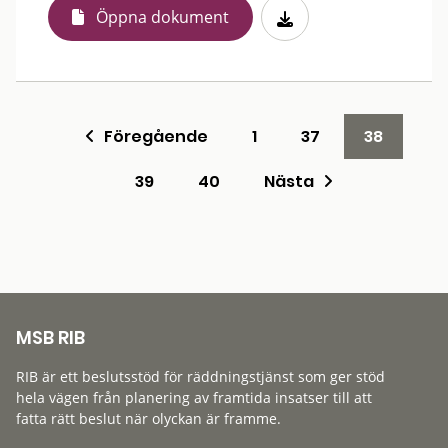
Öppna dokument
Föregående
1
37
38
39
40
Nästa
MSB RIB
RIB är ett beslutsstöd för räddningstjänst som ger stöd
hela vägen från planering av framtida insatser till att
fatta rätt beslut när olyckan är framme.