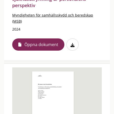
perspektiv
Myndigheten för samhällsskydd och beredskap
(MSB)
2024
Öppna dokument