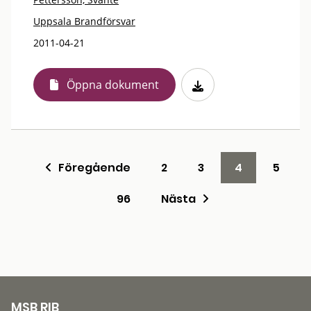
Uppsala Brandförsvar
2011-04-21
Öppna dokument
Föregående
2
3
4
5
96
Nästa
MSB RIB