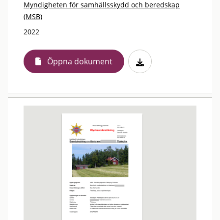
Myndigheten för samhällsskydd och beredskap
(MSB)
2022
Öppna dokument