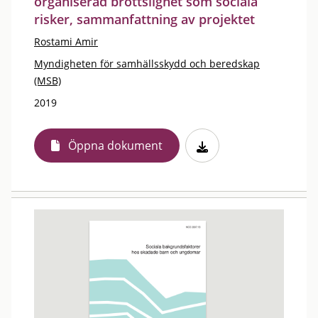
organiserad brottslighet som sociala
risker, sammanfattning av projektet
Rostami Amir
Myndigheten för samhällsskydd och beredskap
(MSB)
2019
Öppna dokument