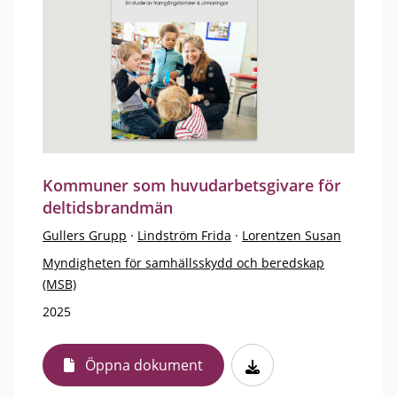
Kommuner som huvudarbetsgivare för
deltidsbrandmän
Gullers Grupp
·
Lindström Frida
·
Lorentzen Susan
Myndigheten för samhällsskydd och beredskap
(MSB)
2025
Öppna dokument