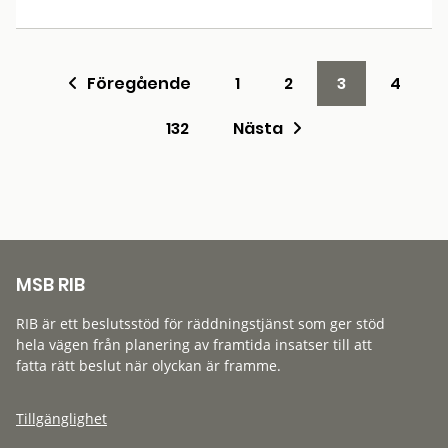
Föregående
1
2
3
4
132
Nästa
MSB RIB
RIB är ett beslutsstöd för räddningstjänst som ger stöd
hela vägen från planering av framtida insatser till att
fatta rätt beslut när olyckan är framme.
Tillgänglighet