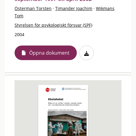
Österman Torsten
·
Timander Joachim
·
Wikmans
Tom
Styrelsen för psykologiskt försvar (SPF)
2004
Öppna dokument