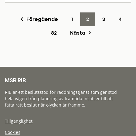
Föregående
1
2
3
4
82
Nästa
MSB RIB
RIB är ett beslutsstöd för räddningstjänst som ger stöd
hela vägen från planering av framtida insatser till att
fatta rätt beslut när olyckan är framme.
Tillgänglighet
Cookies