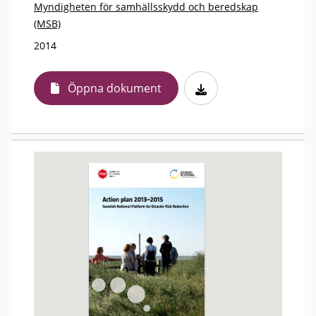
Myndigheten för samhällsskydd och beredskap
(MSB)
2014
Öppna dokument