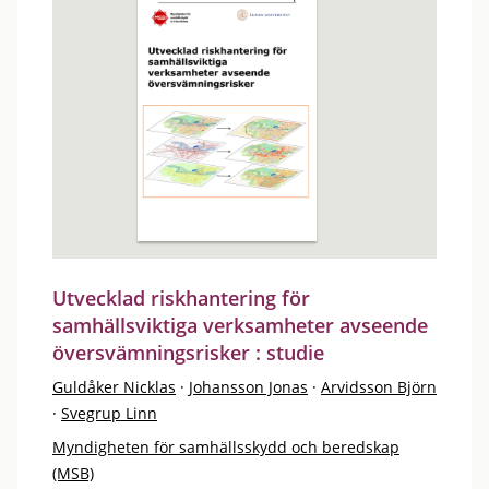
Utvecklad riskhantering för
samhällsviktiga verksamheter avseende
översvämningsrisker : studie
Guldåker Nicklas
·
Johansson Jonas
·
Arvidsson Björn
·
Svegrup Linn
Myndigheten för samhällsskydd och beredskap
(MSB)