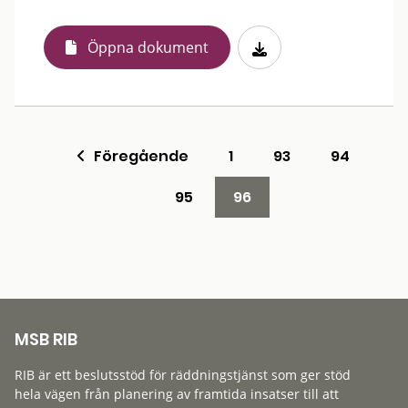
Öppna dokument
Föregående
1
93
94
95
96
MSB RIB
RIB är ett beslutsstöd för räddningstjänst som ger stöd
hela vägen från planering av framtida insatser till att