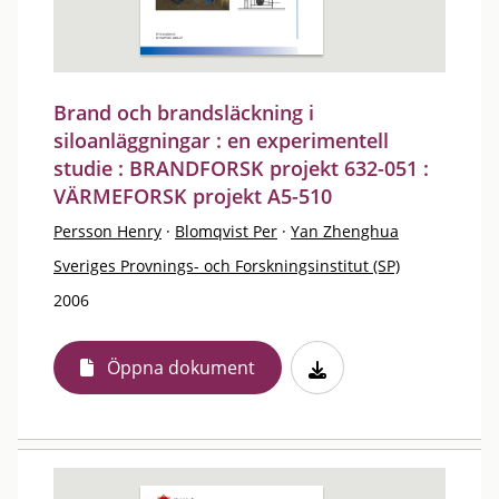
Brand och brandsläckning i
siloanläggningar : en experimentell
studie : BRANDFORSK projekt 632-051 :
VÄRMEFORSK projekt A5-510
Persson Henry
·
Blomqvist Per
·
Yan Zhenghua
Sveriges Provnings- och Forskningsinstitut (SP)
2006
Öppna dokument