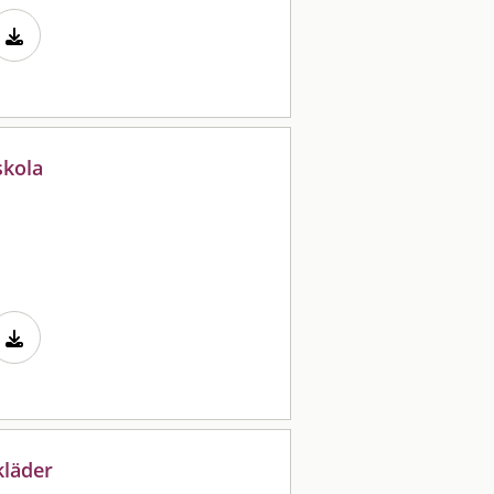
skola
kläder