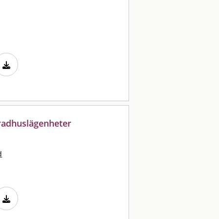
 radhuslägenheter
d