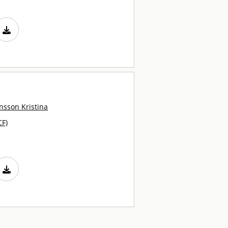
sson Kristina
CF)