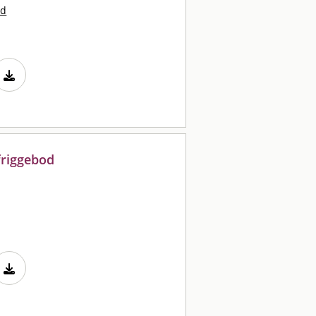
nd
friggebod