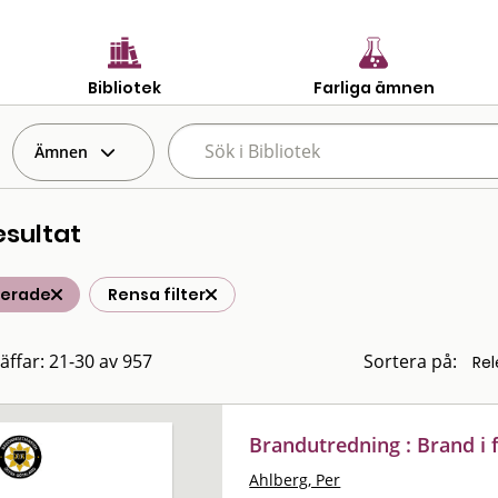
Bibliotek
Farliga ämnen
Ämnen
esultat
terade
Rensa filter
räffar: 21-30 av 957
Sortera på:
Brandutredning : Brand i fil
Ahlberg, Per