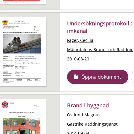
Undersökningsprotokoll : 
imkanal
Fager, Cecilia
Mälardalens Brand- och Räddni
2010-08-20
Öppna dokument
Brand i byggnad
Östlund Magnus
Gästrike Räddningstjänst
2014-09-04