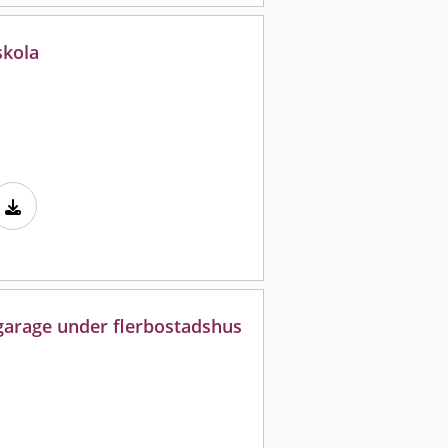
skola
 garage under flerbostadshus