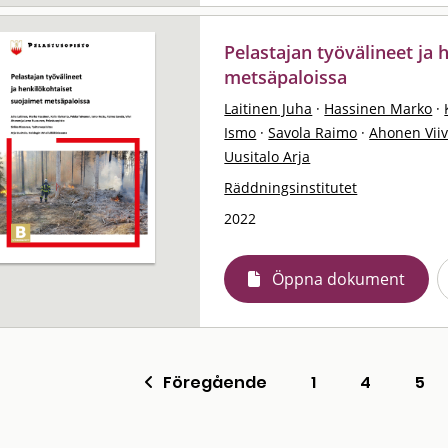
Pelastajan työvälineet ja 
metsäpaloissa
Laitinen Juha
·
Hassinen Marko
·
Ismo
·
Savola Raimo
·
Ahonen Viiv
Uusitalo Arja
Räddningsinstitutet
2022
Öppna dokument
Föregående
1
4
5