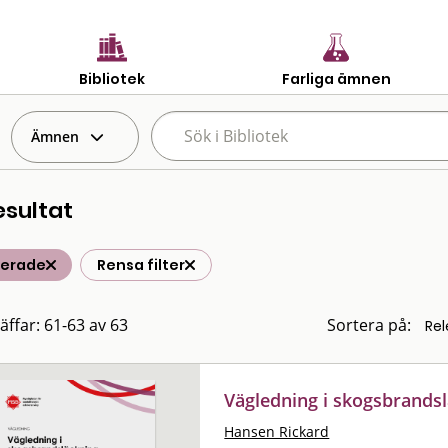
Bibliotek
Farliga ämnen
Ämnen
esultat
terade
Rensa filter
räffar: 61-63 av 63
Sortera på:
Vägledning i skogsbrandsl
Hansen Rickard