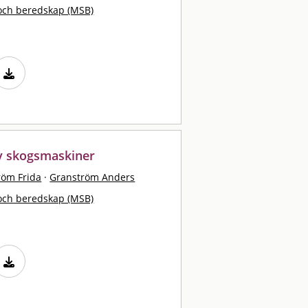
och beredskap (MSB)
v skogsmaskiner
röm Frida
·
Granström Anders
och beredskap (MSB)