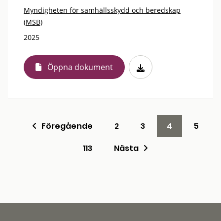
Myndigheten för samhällsskydd och beredskap
(MSB)
2025
Öppna dokument
Föregående
2
3
4
5
113
Nästa