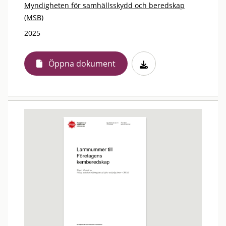
Myndigheten för samhällsskydd och beredskap
(MSB)
2025
Öppna dokument