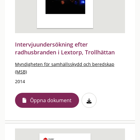
Intervjuundersökning efter
radhusbranden i Lextorp, Trollhättan
Myndigheten för samhällsskydd och beredskap
(MSB)
2014
Öppna dokument