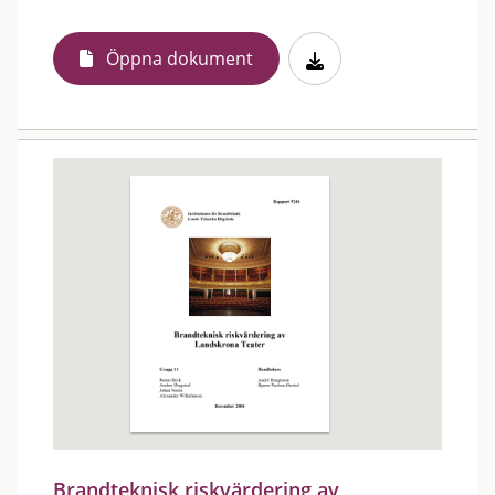
Öppna dokument
Brandteknisk riskvärdering av