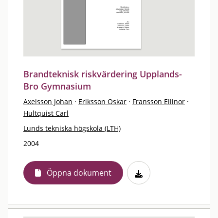
Brandteknisk riskvärdering Upplands-
Bro Gymnasium
Axelsson Johan
·
Eriksson Oskar
·
Fransson Ellinor
·
Hultquist Carl
Lunds tekniska högskola (LTH)
2004
Öppna dokument