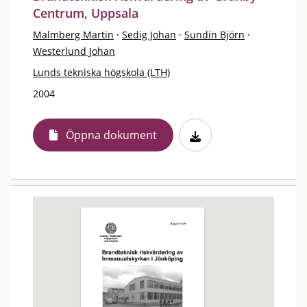
Centrum, Uppsala
Malmberg Martin
·
Sedig Johan
·
Sundin Björn
·
Westerlund Johan
Lunds tekniska högskola (LTH)
2004
Öppna dokument