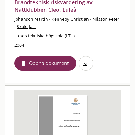
Brandteknisk riskvärdering av
Nattklubben Cleo, Luleå
Johanson Martin
·
Kenneby Christian
·
Nilsson Peter
·
Sköld Jarl
Lunds tekniska högskola (LTH)
2004
Öppna dokument