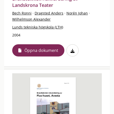
Landskrona Teater
Bech Ronni
·
Dragsted Anders
·
Norén Johan
·
Wilhelmson Alexander
Lunds tekniska högskola (LTH)
2004
Öppna dokument