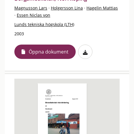
Magnusson Lars
·
Holgersson Lina
·
Hagelin Mattias
·
Essen Niclas von
Lunds tekniska högskola (LTH)
2003
Öppna dokument