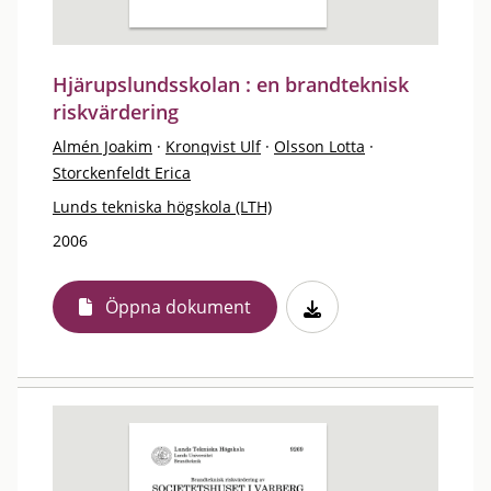
Hjärupslundsskolan : en brandteknisk
riskvärdering
Almén Joakim
·
Kronqvist Ulf
·
Olsson Lotta
·
Storckenfeldt Erica
Lunds tekniska högskola (LTH)
2006
Öppna dokument