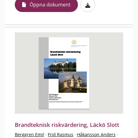
Öppna dokument
Brandteknisk riskvärdering, Läckö Slott
Berggren Emil
·
Frid Rasmus
·
Håkansson Anders
·