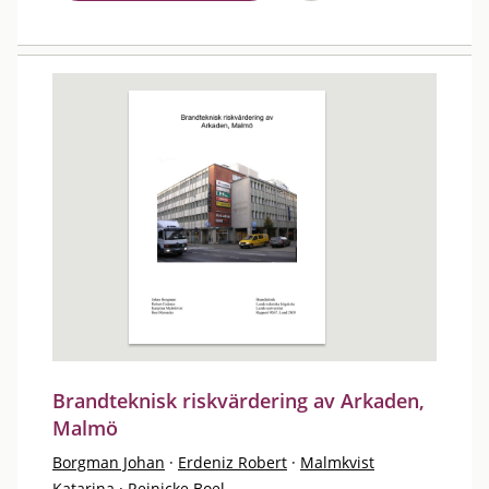
Brandteknisk riskvärdering av Arkaden,
Malmö
Borgman Johan
·
Erdeniz Robert
·
Malmkvist
Katarina
·
Reinicke Boel