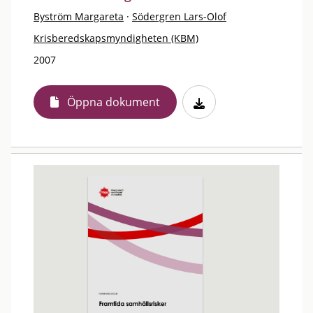
Byström Margareta
·
Södergren Lars-Olof
Krisberedskapsmyndigheten (KBM)
2007
Öppna dokument