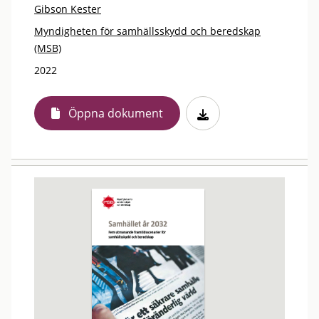
Gibson Kester
Myndigheten för samhällsskydd och beredskap
(MSB)
2022
Öppna dokument