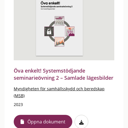
Öva enkelt! Systemstödjande
seminarieövning 2 – Samlade lägesbilder
Myndigheten för samhällsskydd och beredskap
(MSB)
2023
Öppna dokument