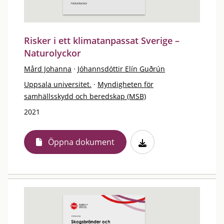
Risker i ett klimatanpassat Sverige –
Naturolyckor
Mård Johanna
·
Jóhannsdóttir Elín Guðrún
Uppsala universitet.
·
Myndigheten för
samhällsskydd och beredskap (MSB)
2021
Öppna dokument