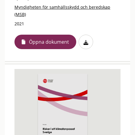
Myndigheten för samhällsskydd och beredskap
(MSB)
2021
Öppna dokument