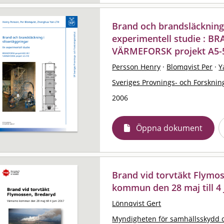
Brand och brandsläckning 
experimentell studie : B
VÄRMEFORSK projekt A5-
Persson Henry
·
Blomqvist Per
·
Y
Sveriges Provnings- och Forskning
2006
Öppna dokument
Brand vid torvtäkt Flymo
kommun den 28 maj till 4 
Lönnqvist Gert
Myndigheten för samhällsskydd 