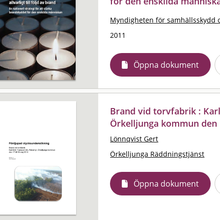
för den enskilda människ
Myndigheten för samhällsskydd 
2011
Öppna dokument
Brand vid torvfabrik : Kar
Örkelljunga kommun den 1
Lönnqvist Gert
Örkelljunga Räddningstjänst
Öppna dokument