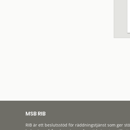
MSB RIB
RIB är ett beslutsstöd för räddningstjänst som ger st