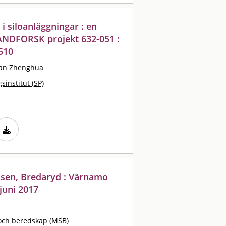
i siloanläggningar : en
RANDFORSK projekt 632-051 :
510
an Zhenghua
sinstitut (SP)
ssen, Bredaryd : Värnamo
juni 2017
och beredskap (MSB)