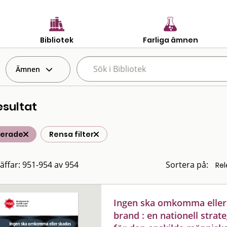
Bibliotek
Farliga ämnen
Ämnen
esultat
terade
Rensa filter
räffar: 951-954 av 954
Sortera på:
Ingen ska omkomma eller sk
brand : en nationell strat