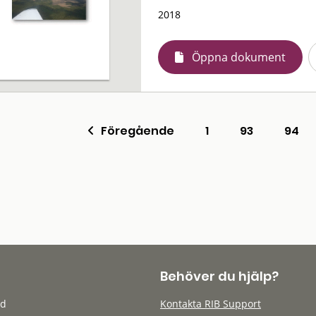
2018
Öppna dokument
Föregående
1
93
94
Behöver du hjälp?
öd
Kontakta RIB Support