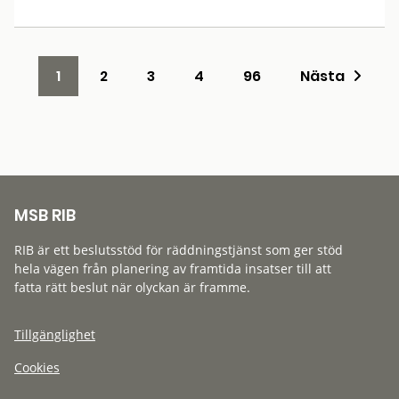
1
2
3
4
96
Nästa
MSB RIB
RIB är ett beslutsstöd för räddningstjänst som ger stöd
hela vägen från planering av framtida insatser till att
fatta rätt beslut när olyckan är framme.
Tillgänglighet
Cookies