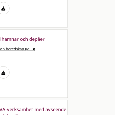
gihamnar och depåer
och beredskap (MSB)
m VA-verksamhet med avseende