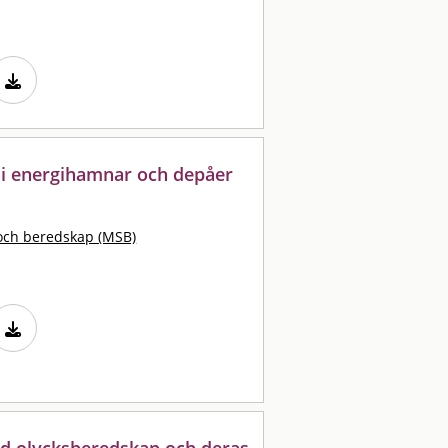
r i energihamnar och depåer
och beredskap (MSB)
d olycksberedskap och deras