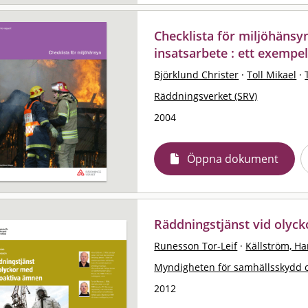
Checklista för miljöhänsy
insatsarbete : ett exempe
Björklund Christer
·
Toll Mikael
·
Räddningsverket (SRV)
2004
Öppna dokument
Räddningstjänst vid olyc
Runesson Tor-Leif
·
Källström, H
Myndigheten för samhällsskydd 
2012