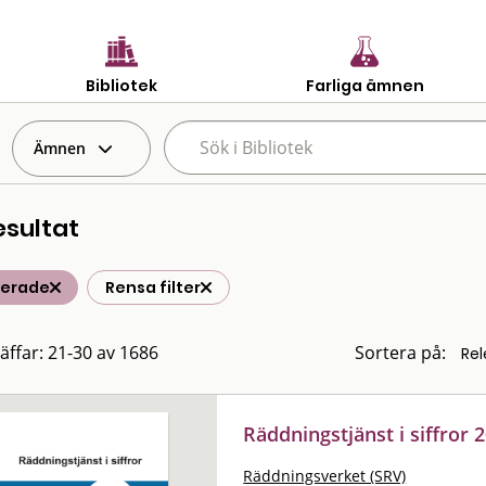
Bibliotek
Farliga ämnen
Ämnen
esultat
terade
Rensa filter
räffar: 21-30 av 1686
Sortera på:
Räddningstjänst i siffror 
Räddningsverket (SRV)