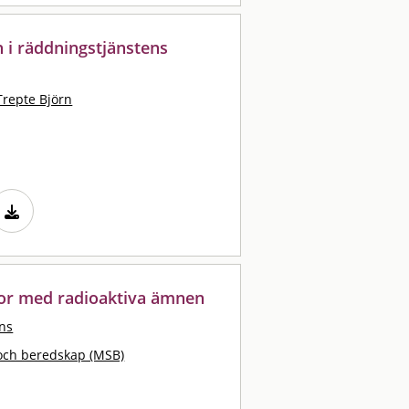
n i räddningstjänstens
l
Trepte Björn
kor med radioaktiva ämnen
ans
och beredskap (MSB)