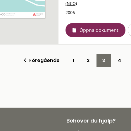
(NCO)
2006
Öppna dokument
Föregående
1
2
3
4
Behöver du hjälp?