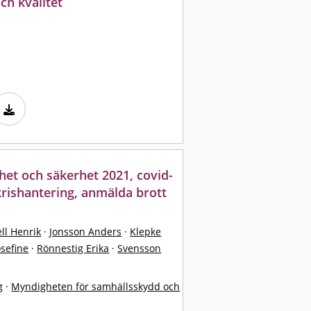
ch kvalitet
het och säkerhet 2021, covid-
rishantering, anmälda brott
ell Henrik
·
Jonsson Anders
·
Klepke
osefine
·
Rönnestig Erika
·
Svensson
g
·
Myndigheten för samhällsskydd och