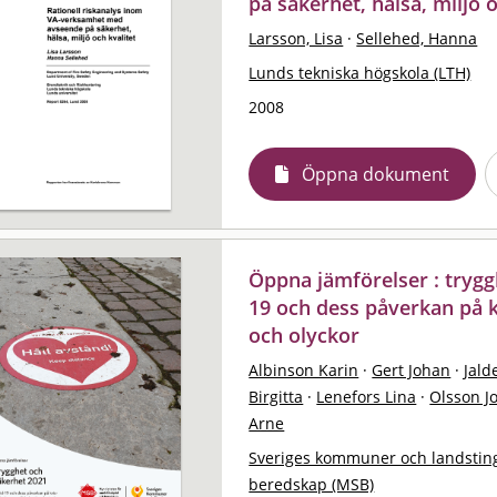
på säkerhet, hälsa, miljö o
Larsson, Lisa
·
Sellehed, Hanna
Lunds tekniska högskola (LTH)
2008
Öppna dokument
Öppna jämförelser : trygg
19 och dess påverkan på k
och olyckor
Albinson Karin
·
Gert Johan
·
Jald
Birgitta
·
Lenefors Lina
·
Olsson J
Arne
Sveriges kommuner och landstin
beredskap (MSB)