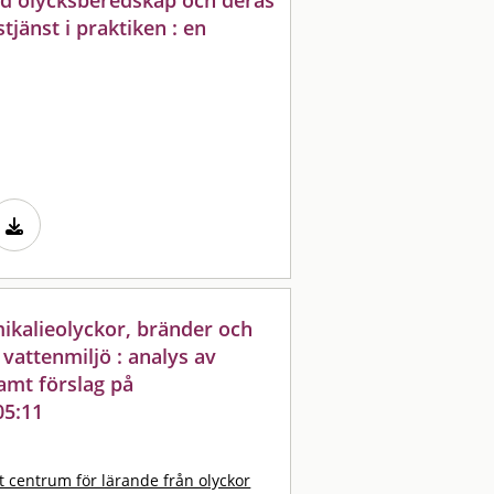
änst i praktiken : en
ikalieolyckor, bränder och
 vattenmiljö : analys av
samt förslag på
05:11
t centrum för lärande från olyckor