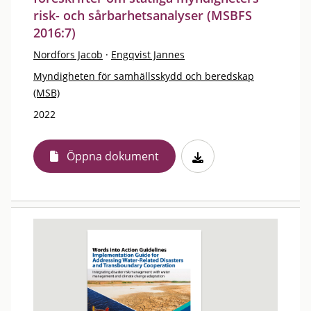
risk- och sårbarhetsanalyser (MSBFS
2016:7)
Nordfors Jacob
·
Engqvist Jannes
Myndigheten för samhällsskydd och beredskap
(MSB)
2022
Öppna dokument