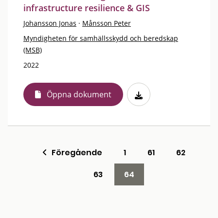
infrastructure resilience & GIS
Johansson Jonas
·
Månsson Peter
Myndigheten för samhällsskydd och beredskap
(MSB)
2022
Öppna dokument
Föregående
1
61
62
63
64