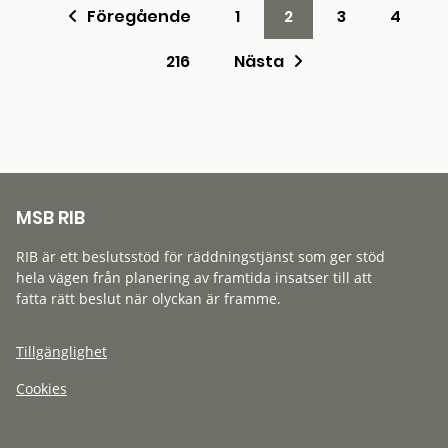
Föregående
1
2
3
4
216
Nästa
MSB RIB
RIB är ett beslutsstöd för räddningstjänst som ger stöd
hela vägen från planering av framtida insatser till att
fatta rätt beslut när olyckan är framme.
Tillgänglighet
Cookies