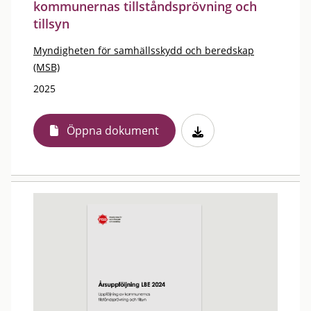
kommunernas tillståndsprövning och
tillsyn
Myndigheten för samhällsskydd och beredskap
(MSB)
2025
Öppna dokument