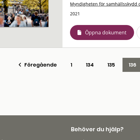
Myndigheten för samhällsskydd 
2021
Öppna dokument
Föregående
1
134
135
136
Behöver du hjälp?