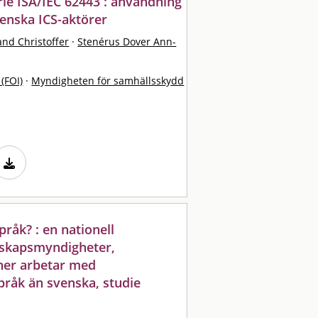
ie ISA/IEC 62443 : användning
enska ICS-aktörer
nd Christoffer
·
Stenérus Dover Ann-
 (FOI)
·
Myndigheten för samhällsskydd
pråk? : en nationell
dskapsmyndigheter,
ner arbetar med
språk än svenska, studie