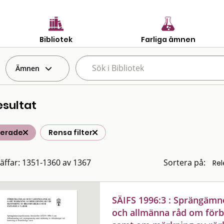
Bibliotek
Farliga ämnen
Ämnen
esultat
terade
Rensa filter
räffar: 1351-1360 av 1367
Sortera på:
SÄIFS 1996:3 : Sprängämne
och allmänna råd om förb