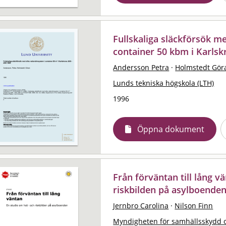
Fullskaliga släckförsök m
container 50 kbm i Karlsk
Andersson Petra
·
Holmstedt Gör
Lunds tekniska högskola (LTH)
1996
Öppna dokument
Från förväntan till lång v
riskbilden på asylboenden
Jernbro Carolina
·
Nilson Finn
Myndigheten för samhällsskydd 