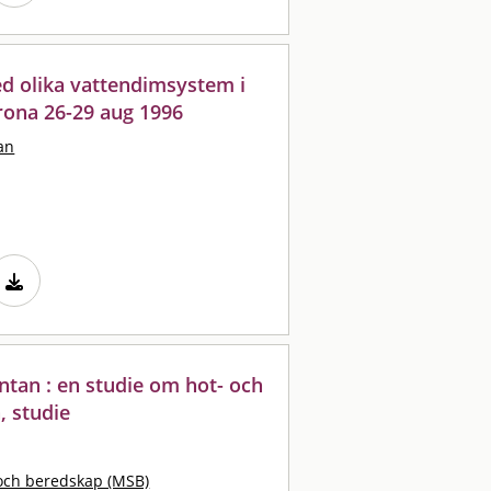
ed olika vattendimsystem i
rona 26-29 aug 1996
an
äntan : en studie om hot- och
, studie
och beredskap (MSB)