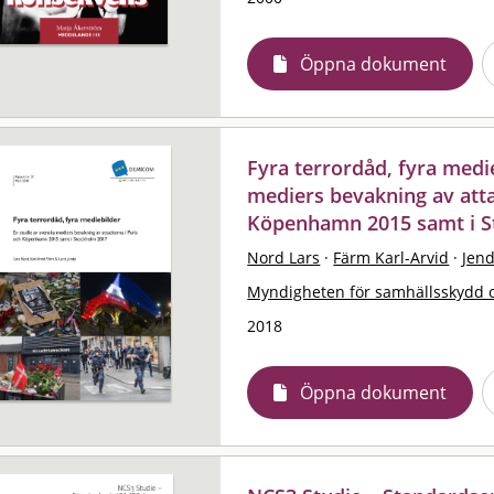
Öppna dokument
Fyra terrordåd, fyra medie
mediers bevakning av atta
Köpenhamn 2015 samt i S
Nord Lars
·
Färm Karl-Arvid
·
Jend
Myndigheten för samhällsskydd 
2018
Öppna dokument