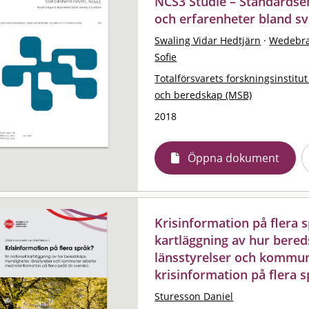
NCS3 Studie – Standardser
och erfarenheter bland sv
Swaling Vidar Hedtjärn
·
Wedebra
Sofie
Totalförsvarets forskningsinstitut
och beredskap (MSB)
2018
Öppna dokument
Krisinformation på flera s
kartläggning av hur bere
länsstyrelser och kommu
krisinformation på flera 
Sturesson Daniel