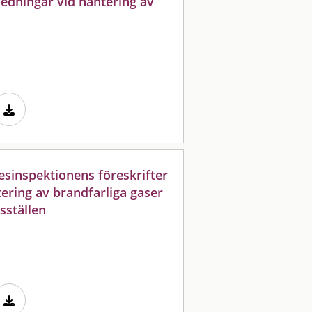
edningar vid hantering av
sinspektionens föreskrifter
ering av brandfarliga gaser
sställen