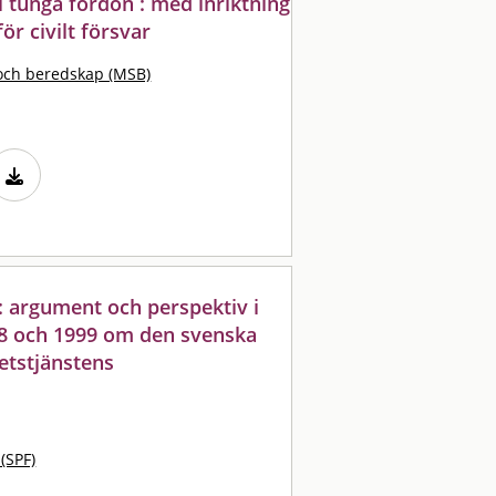
i tunga fordon : med inriktning
ör civilt försvar
och beredskap (MSB)
: argument och perspektiv i
8 och 1999 om den svenska
etstjänstens
 (SPF)