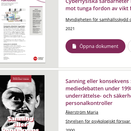
Cyberfysiska sårbarheter 
mot tunga fordon av vikt f
Myndigheten för samhällsskydd 
2021
Öppna dokument
Sanning eller konsekvens 
mediedebatten under 199
underrättelse- och säkerh
personalkontroller
Åkerström Marja
Styrelsen för psykologiskt försvar
2000