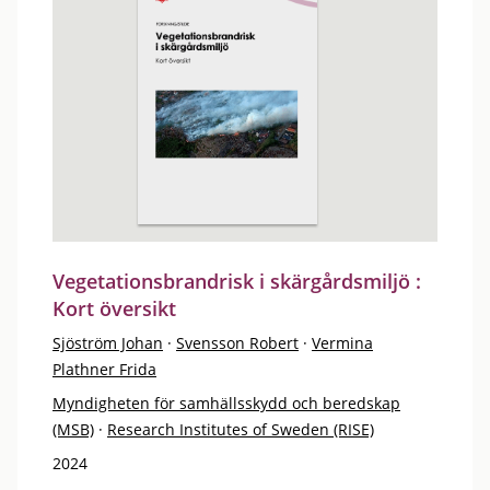
Vegetationsbrandrisk i skärgårdsmiljö :
Kort översikt
Sjöström Johan
·
Svensson Robert
·
Vermina
Plathner Frida
Myndigheten för samhällsskydd och beredskap
(MSB)
·
Research Institutes of Sweden (RISE)
2024