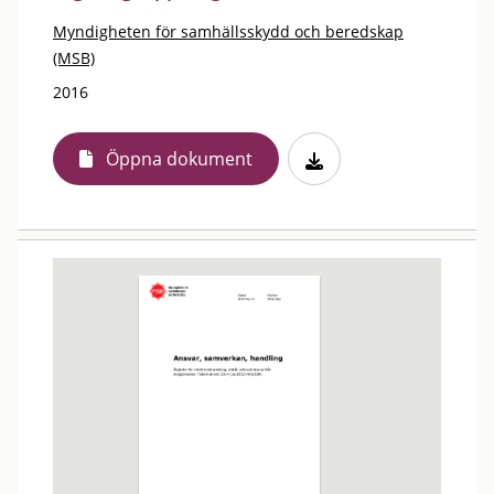
Myndigheten för samhällsskydd och beredskap
(MSB)
2016
Öppna dokument