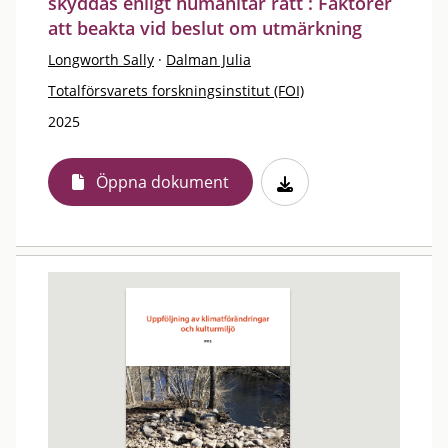
skyddas enligt humanitär rätt : Faktorer
att beakta vid beslut om utmärkning
Longworth Sally
·
Dalman Julia
Totalförsvarets forskningsinstitut (FOI)
2025
Öppna dokument