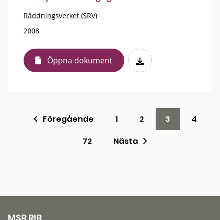
Räddningsverket (SRV)
2008
Öppna dokument
Föregående
1
2
3
4
72
Nästa
MSB RIB