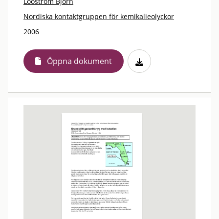
Looström Björn
Nordiska kontaktgruppen för kemikalieolyckor
2006
Öppna dokument