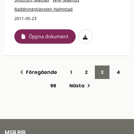
Räddningstjänsten Halmstad
2011-05-23
Öppna dokument
Föregående
1
2
3
4
96
Nästa
MSB RIB