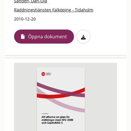
Sandén, Dan-Ola
Räddningstjänsten Falköping - Tidaholm
2010-12-20
Öppna dokument