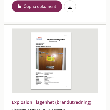
Öppna dokument
Explosion i lägenhet (brandutredning)
Sjöström, Mattias
·
Wijk, Magnus