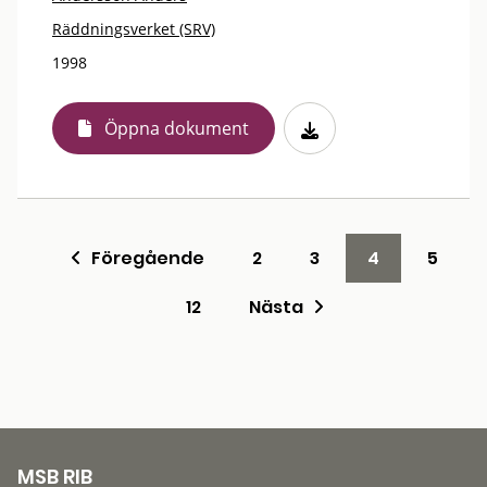
Räddningsverket (SRV)
1998
Öppna dokument
Föregående
2
3
4
5
12
Nästa
MSB RIB