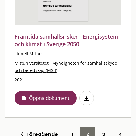
Framtida samhällsrisker - Energisystem
och klimat i Sverige 2050
Linnell Mikael
Mittuniversitetet
·
Myndigheten för samhällsskydd
och beredskap (MSB)
2021
Öppna dokument
Föregående
1
2
3
4