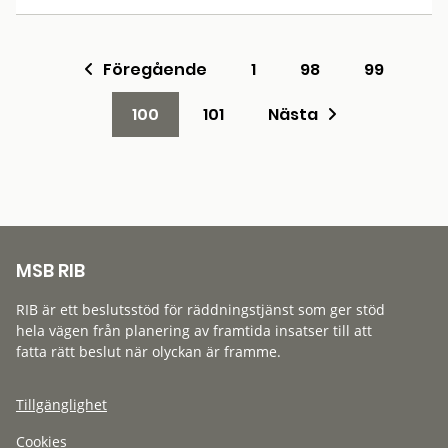
Föregående
1
98
99
100
101
Nästa
MSB RIB
RIB är ett beslutsstöd för räddningstjänst som ger stöd
hela vägen från planering av framtida insatser till att
fatta rätt beslut när olyckan är framme.
Tillgänglighet
Cookies