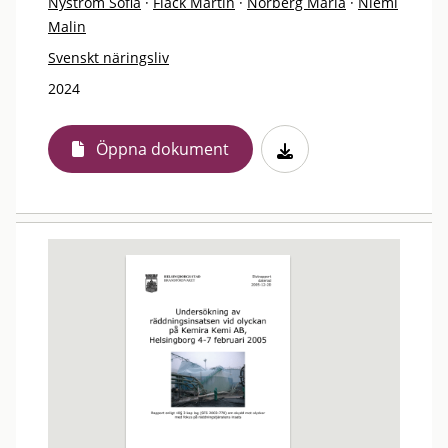
Nyström Sofia
·
Flack Martin
·
Norberg Maria
·
Niemi
Malin
Svenskt näringsliv
2024
Öppna dokument