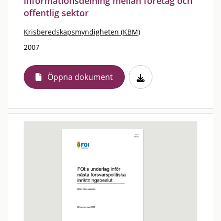
informationsdelning mellan företag och
offentlig sektor
Krisberedskapsmyndigheten (KBM)
2007
Öppna dokument