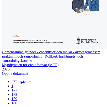
Gemensamma grunder - checklistor och mallar - aktörsgemensam
inriktning och samordning - Rollkort: Inriktnings- och
samordningskontakt
Myndigheten för civilt försvar (MCF)
2026
Öppna dokument
Föregående
1
177
178
179
180