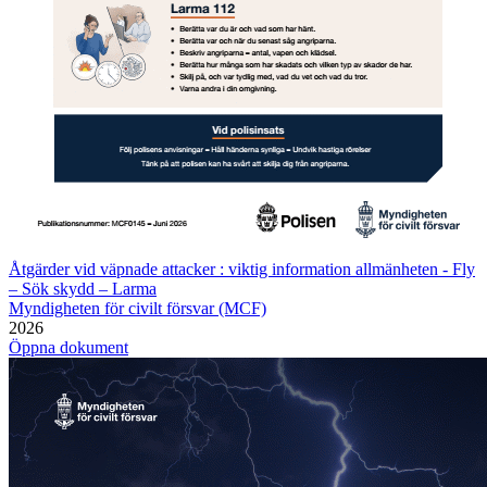
Åtgärder vid väpnade attacker : viktig information allmänheten - Fly
– Sök skydd – Larma
Myndigheten för civilt försvar (MCF)
2026
Öppna dokument