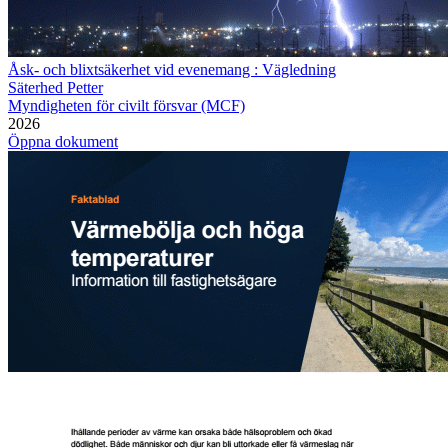
Åsk- och blixtsäkerhet vid evenemang : Vägledning
Säterhed Petter
Myndigheten för civilt försvar (MCF)
2026
Öppna dokument