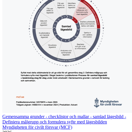
Gemensamma grunder - checklistor och mallar - samlad lägesbild -
Definiera målgrupp och formulera syfte med lägesbilden
Myndigheten för civilt försvar (MCF)