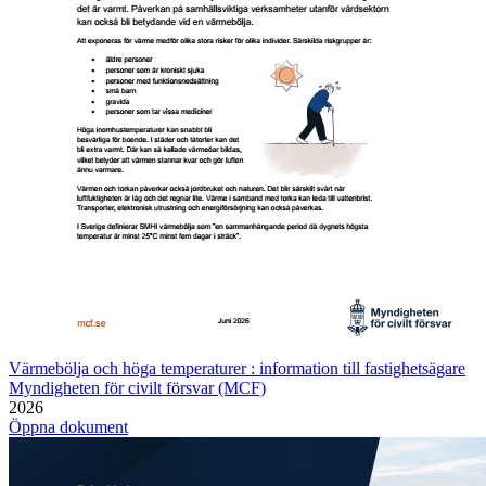
Värmebölja och höga temperaturer : information till fastighetsägare
Myndigheten för civilt försvar (MCF)
2026
Öppna dokument