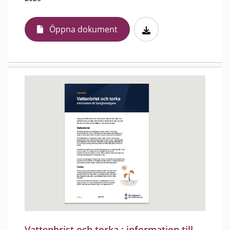
Öppna dokument
Vattenbrist och torka : information till