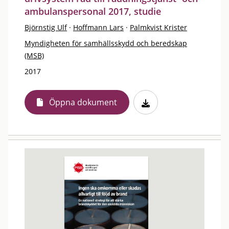
ambulanspersonal 2017, studie
Björnstig Ulf
·
Hoffmann Lars
·
Palmkvist Krister
Myndigheten för samhällsskydd och beredskap
(MSB)
2017
Öppna dokument