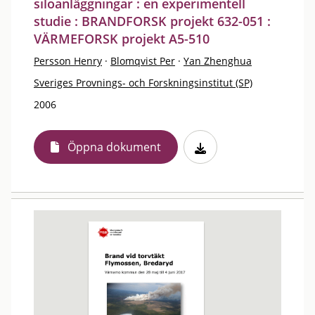
siloanläggningar : en experimentell
studie : BRANDFORSK projekt 632-051 :
VÄRMEFORSK projekt A5-510
Persson Henry
·
Blomqvist Per
·
Yan Zhenghua
Sveriges Provnings- och Forskningsinstitut (SP)
2006
Öppna dokument