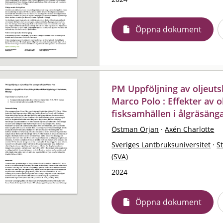
Öppna dokument
PM Uppföljning av oljeuts
Marco Polo : Effekter av o
fisksamhällen i ålgräsäng
Östman Örjan
·
Axén Charlotte
Sveriges Lantbruksuniversitet
·
S
(SVA)
2024
Öppna dokument