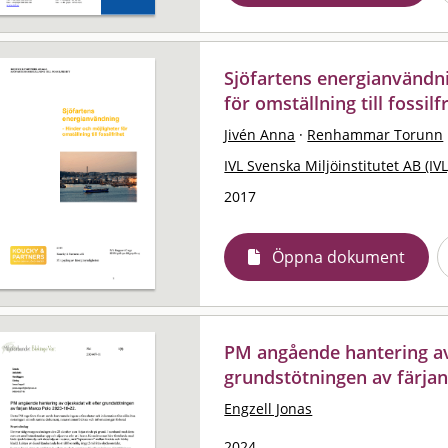
Sjöfartens energianvändni
för omställning till fossilf
Jivén Anna
·
Renhammar Torunn
IVL Svenska Miljöinstitutet AB (IVL
2017
Öppna dokument
PM angående hantering av 
grundstötningen av färja
Engzell Jonas
2024