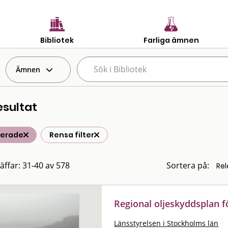
Bibliotek
Farliga ämnen
Ämnen
esultat
terade
Rensa filter
räffar: 31-40 av 578
Sortera på:
Regional oljeskyddsplan f
Länsstyrelsen i Stockholms län