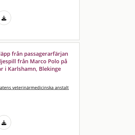
läpp från passagerarfärjan
ljespill från Marco Polo på
ar i Karlshamn, Blekinge
tatens veterinärmedicinska anstalt