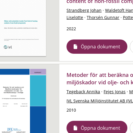
content of non-fossil co
Strandberg Johan
·
Waldetoft Ha
Liselotte
·
Thorsén Gunnar
·
Pott
2022
Öppna dokument
Metoder för att beräkna o
miljöskador vid olje- och 
Tegeback Annika
·
Fejes Jonas
·
M
IVL Svenska Miljöinstitutet AB (IVL
2010
Öppna dokument