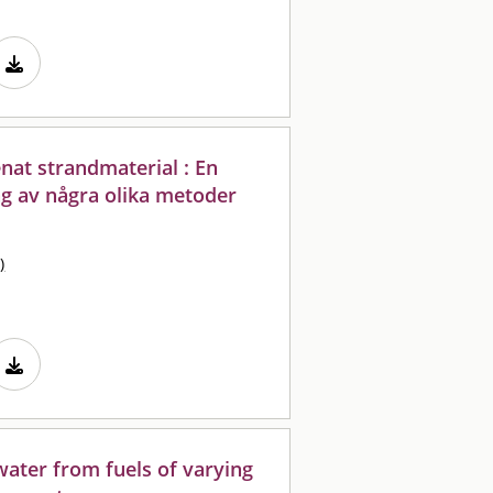
enat strandmaterial : En
ng av några olika metoder
)
water from fuels of varying