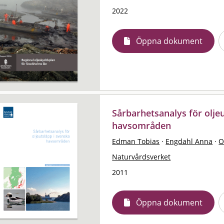
2022
Öppna dokument
Sårbarhetsanalys för olje
havsområden
Edman Tobias
·
Engdahl Anna
·
O
Naturvårdsverket
2011
Öppna dokument