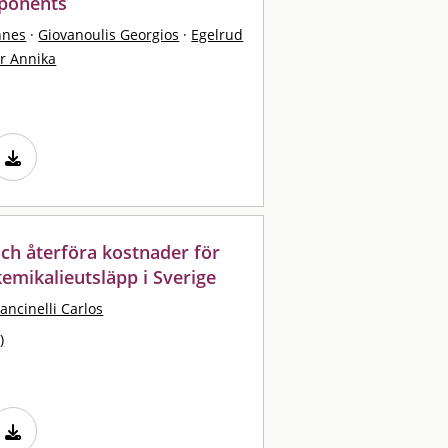
mponents
nnes
·
Giovanoulis Georgios
·
Egelrud
er Annika
ch återföra kostnader för
kemikalieutsläpp i Sverige
ancinelli Carlos
)