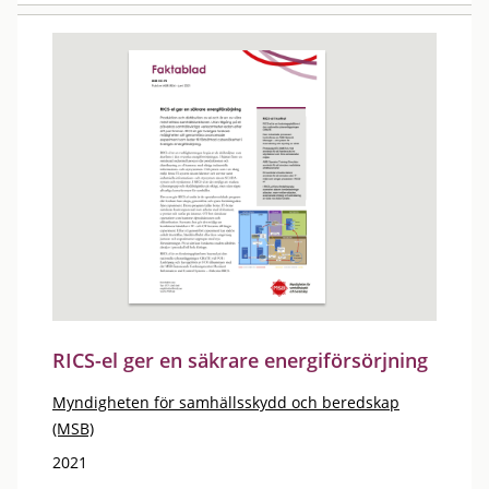
RICS-el ger en säkrare energiförsörjning
Myndigheten för samhällsskydd och beredskap
(MSB)
2021