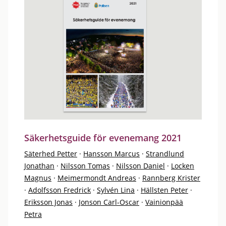
Säkerhetsguide för evenemang 2021
Säterhed Petter
·
Hansson Marcus
·
Strandlund
Jonathan
·
Nilsson Tomas
·
Nilsson Daniel
·
Locken
Magnus
·
Meimermondt Andreas
·
Rannberg Krister
·
Adolfsson Fredrick
·
Sylvén Lina
·
Hällsten Peter
·
Eriksson Jonas
·
Jonson Carl-Oscar
·
Vainionpää
Petra