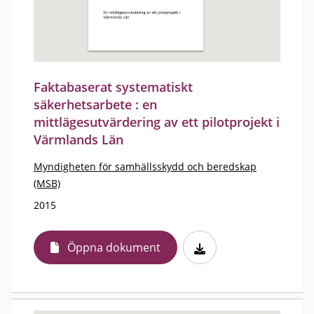
Faktabaserat systematiskt
säkerhetsarbete : en
mittlägesutvärdering av ett pilotprojekt i
Värmlands Län
Myndigheten för samhällsskydd och beredskap
(MSB)
2015
Öppna dokument