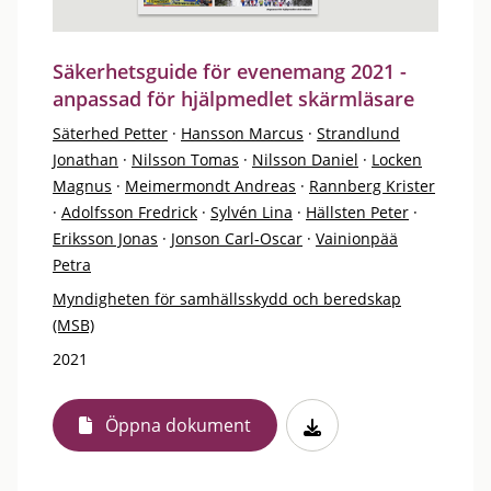
Säkerhetsguide för evenemang 2021 -
anpassad för hjälpmedlet skärmläsare
Säterhed Petter
·
Hansson Marcus
·
Strandlund
Jonathan
·
Nilsson Tomas
·
Nilsson Daniel
·
Locken
Magnus
·
Meimermondt Andreas
·
Rannberg Krister
·
Adolfsson Fredrick
·
Sylvén Lina
·
Hällsten Peter
·
Eriksson Jonas
·
Jonson Carl-Oscar
·
Vainionpää
Petra
Myndigheten för samhällsskydd och beredskap
(MSB)
2021
Öppna dokument