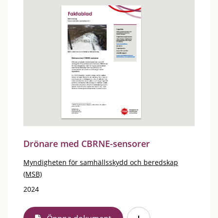
Drönare med CBRNE-sensorer
Myndigheten för samhällsskydd och beredskap
(MSB)
2024