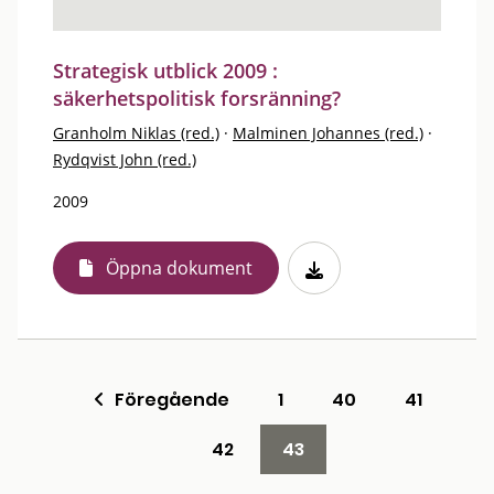
Strategisk utblick 2009 :
säkerhetspolitisk forsränning?
Granholm Niklas (red.)
·
Malminen Johannes (red.)
·
Rydqvist John (red.)
2009
Öppna dokument
Föregående
1
40
41
42
43