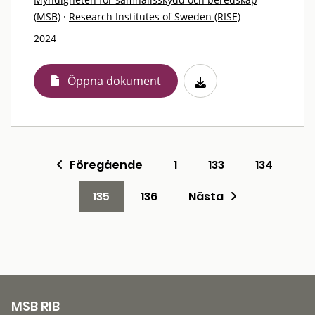
(MSB)
·
Research Institutes of Sweden (RISE)
2024
Öppna dokument
Föregående
1
133
134
135
136
Nästa
MSB RIB