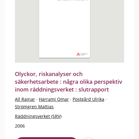
Olyckor, riskanalyser och
säkerhetsarbete : några olika perspektiv
inom räddningsverket : slutrapport
All Rainar
·
Harrami Omar
·
Postgård Ulrika
·
Strömgren Mattias
Räddningsverket (SRV)
2006