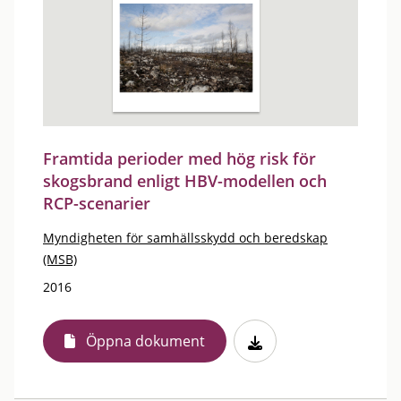
Framtida perioder med hög risk för
skogsbrand enligt HBV-modellen och
RCP-scenarier
Myndigheten för samhällsskydd och beredskap
(MSB)
2016
Öppna dokument