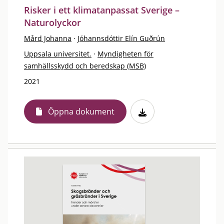
Risker i ett klimatanpassat Sverige –
Naturolyckor
Mård Johanna
·
Jóhannsdóttir Elín Guðrún
Uppsala universitet.
·
Myndigheten för
samhällsskydd och beredskap (MSB)
2021
Öppna dokument