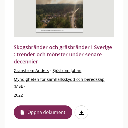
Skogsbränder och gräsbränder i Sverige
: trender och mönster under senare
decennier
Granström Anders
·
Sjöström Johan
Myndigheten för samhällsskydd och beredskap
(MSB)
2022
Öppna dokument