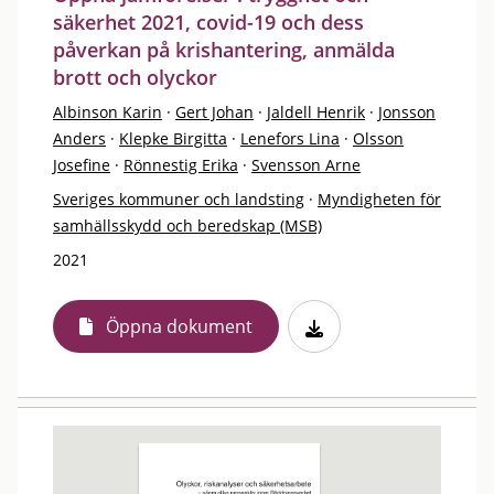
säkerhet 2021, covid-19 och dess
påverkan på krishantering, anmälda
brott och olyckor
Albinson Karin
·
Gert Johan
·
Jaldell Henrik
·
Jonsson
Anders
·
Klepke Birgitta
·
Lenefors Lina
·
Olsson
Josefine
·
Rönnestig Erika
·
Svensson Arne
Sveriges kommuner och landsting
·
Myndigheten för
samhällsskydd och beredskap (MSB)
2021
Öppna dokument