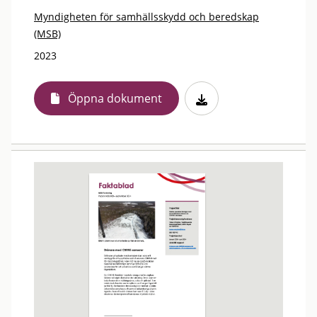
Myndigheten för samhällsskydd och beredskap
(MSB)
2023
Öppna dokument