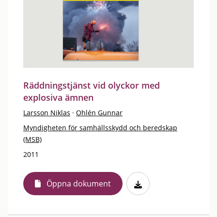
Räddningstjänst vid olyckor med
explosiva ämnen
Larsson Niklas
·
Ohlén Gunnar
Myndigheten för samhällsskydd och beredskap
(MSB)
2011
Öppna dokument