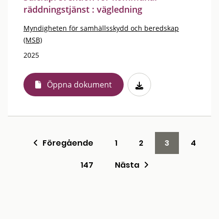
räddningstjänst : vägledning
Myndigheten för samhällsskydd och beredskap
(MSB)
2025
Öppna dokument
Föregående
1
2
3
4
147
Nästa