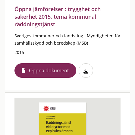
Öppna jämförelser : trygghet och
säkerhet 2015, tema kommunal
räddningstjänst
Sveriges kommuner och landsting
·
Myndigheten för
samhällsskydd och beredskap (MSB)
2015
Öppna dokument