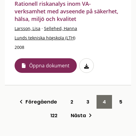
Rationell riskanalys inom VA-
verksamhet med avseende på säkerhet,
hälsa, miljö och kvalitet
Larsson, Lisa
·
Sellehed, Hanna
Lunds tekniska högskola (LTH)
2008
Öppna dokument
Föregående
2
3
4
5
122
Nästa