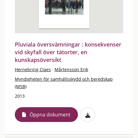
Pluviala översvämningar : konsekvenser
vid skyfall över tätorter, en
kunskapsöversikt
Hernebring Claes
·
Mårtensson Erik
Myndigheten för samhällsskydd och beredskap
(MSB)
2013
Öppna dokument