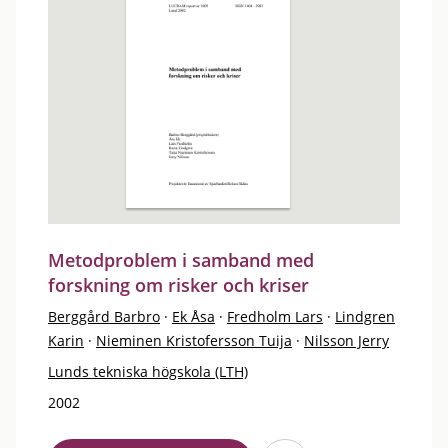
Metodproblem i samband med
forskning om risker och kriser
Berggård Barbro
·
Ek Åsa
·
Fredholm Lars
·
Lindgren
Karin
·
Nieminen Kristofersson Tuija
·
Nilsson Jerry
Lunds tekniska högskola (LTH)
2002