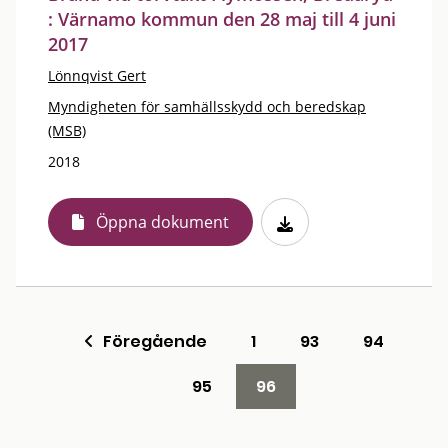
: Värnamo kommun den 28 maj till 4 juni
2017
Lönnqvist Gert
Myndigheten för samhällsskydd och beredskap
(MSB)
2018
Öppna dokument
Föregående
1
93
94
95
96