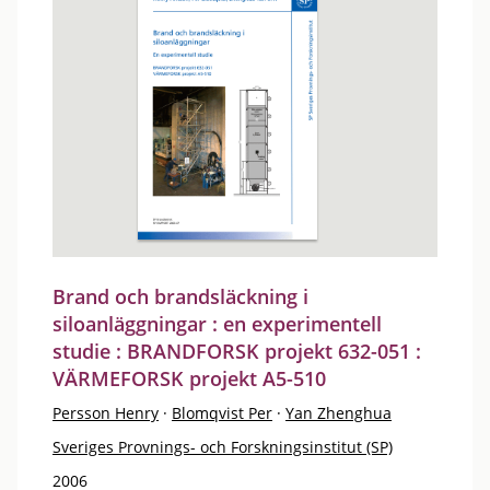
Brand och brandsläckning i
siloanläggningar : en experimentell
studie : BRANDFORSK projekt 632-051 :
VÄRMEFORSK projekt A5-510
Persson Henry
·
Blomqvist Per
·
Yan Zhenghua
Sveriges Provnings- och Forskningsinstitut (SP)
2006