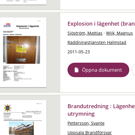
Explosion i lägenhet (bra
Sjöström, Mattias
·
Wijk, Magnus
Räddningstjänsten Halmstad
2011-05-23
Öppna dokument
Brandutredning : Lägenh
utrymning
Pettersson, Svante
Uppsala Brandförsvar