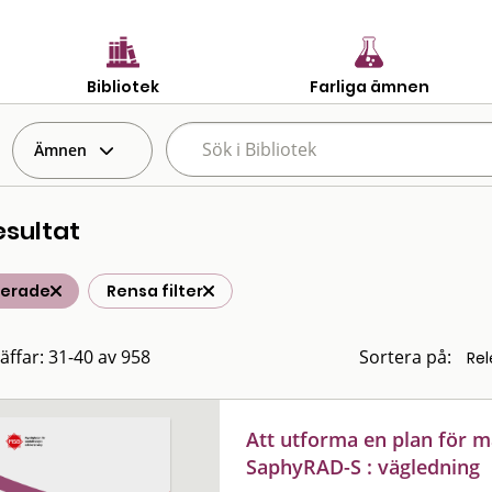
Bibliotek
Farliga ämnen
Ämnen
esultat
terade
Rensa filter
räffar: 31-40 av 958
Sortera på:
Att utforma en plan för 
SaphyRAD-S : vägledning