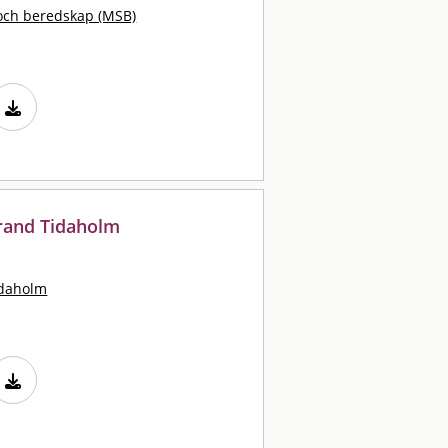
och beredskap (MSB)
rand Tidaholm
idaholm