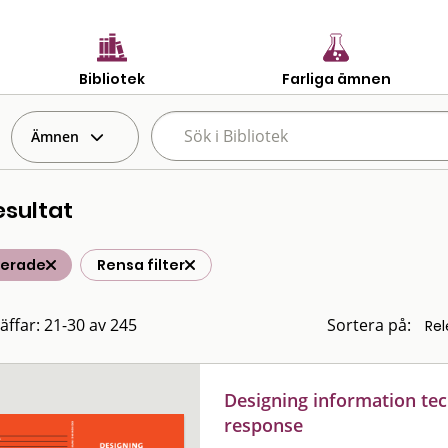
Bibliotek
Farliga ämnen
Ämnen
esultat
terade
Rensa filter
räffar: 21-30 av 245
Sortera på:
Designing information te
response