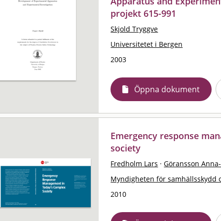
Apparatus and Experimenta
projekt 615-991
Skjold Tryggve
Universitetet i Bergen
2003
Öppna dokument
Emergency response mana
society
Fredholm Lars
·
Göransson Anna
Myndigheten för samhällsskydd 
2010