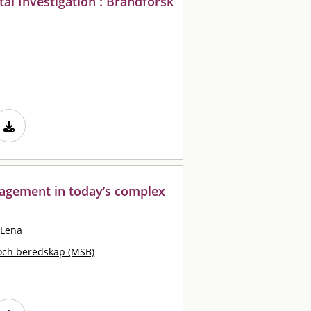
l Investigation : Brandforsk
gement in today’s complex
-Lena
och beredskap (MSB)