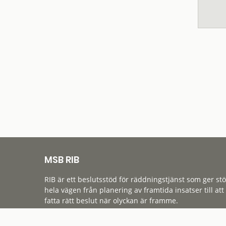
MSB RIB
RIB är ett beslutsstöd för räddningstjänst som ger st
hela vägen från planering av framtida insatser till att
fatta rätt beslut när olyckan är framme.
Tillgänglighet
Cookies