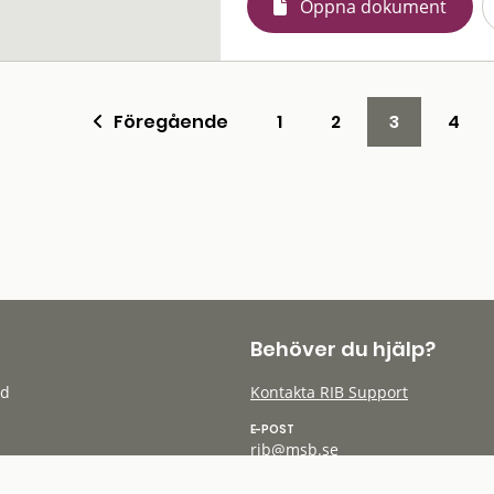
Öppna dokument
Föregående
1
2
3
4
Behöver du hjälp?
öd
Kontakta RIB Support
E-POST
rib@msb.se