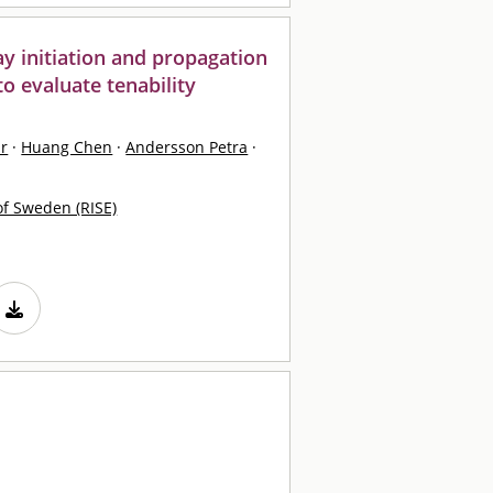
y initiation and propagation
to evaluate tenability
ar
·
Huang Chen
·
Andersson Petra
·
of Sweden (RISE)