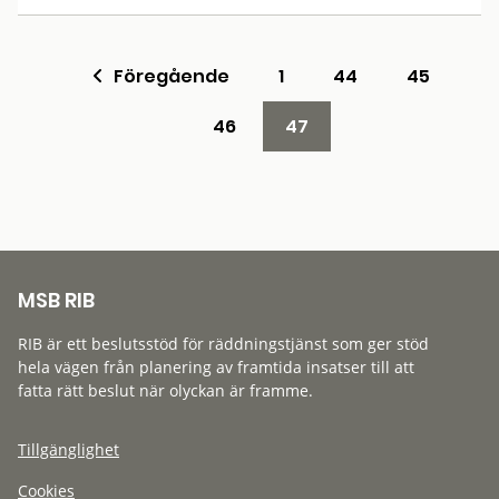
Föregående
1
44
45
46
47
MSB RIB
RIB är ett beslutsstöd för räddningstjänst som ger stöd
hela vägen från planering av framtida insatser till att
fatta rätt beslut när olyckan är framme.
Tillgänglighet
Cookies