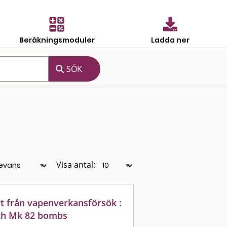
Beräkningsmoduler
Ladda ner
Visa antal:
rt från vapenverkansförsök :
ith Mk 82 bombs