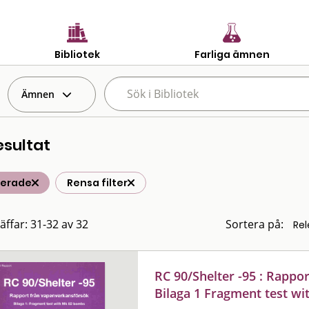
Bibliotek
Farliga ämnen
Ämnen
esultat
terade
Rensa filter
räffar: 31-32 av 32
Sortera på:
RC 90/Shelter -95 : Rappo
Bilaga 1 Fragment test w