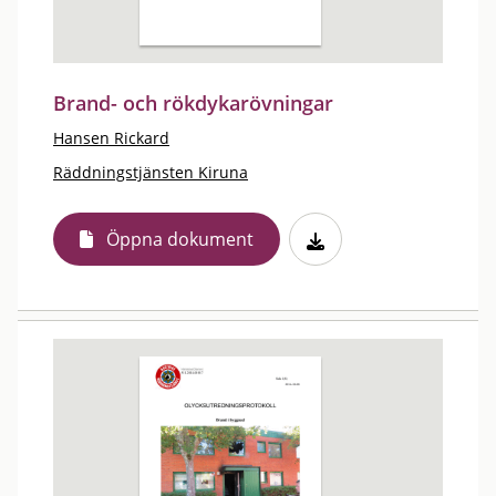
Brand- och rökdykarövningar
Hansen Rickard
Räddningstjänsten Kiruna
Öppna dokument