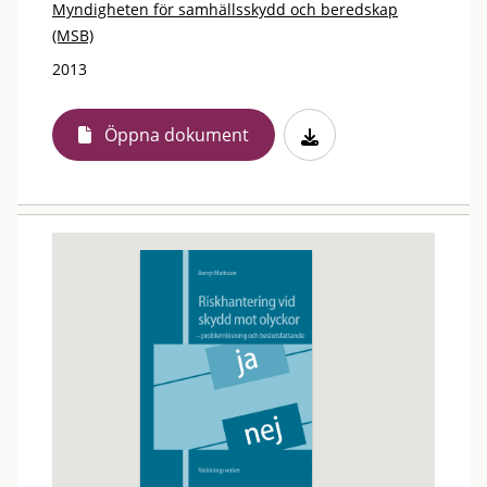
Myndigheten för samhällsskydd och beredskap
(MSB)
2013
Öppna dokument