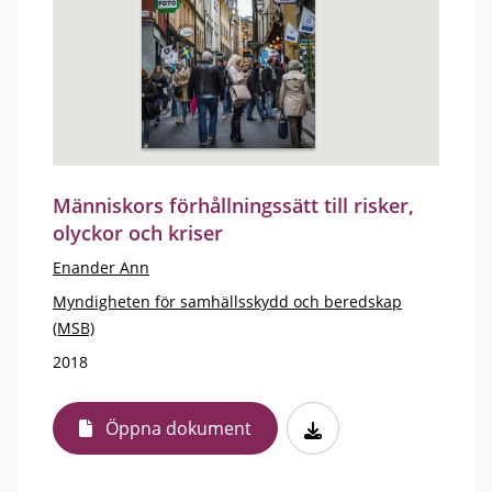
Människors förhållningssätt till risker,
olyckor och kriser
Enander Ann
Myndigheten för samhällsskydd och beredskap
(MSB)
2018
Öppna dokument