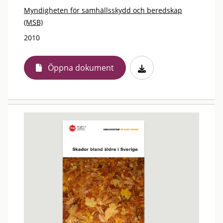
Myndigheten för samhällsskydd och beredskap
(MSB)
2010
Öppna dokument