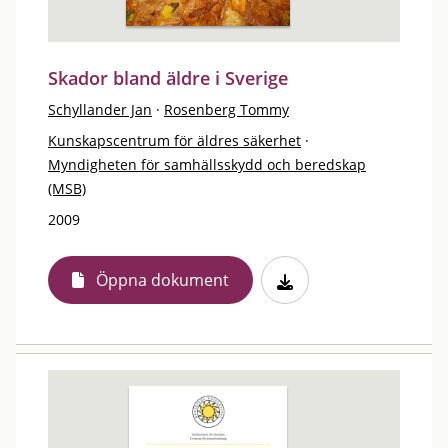
Skador bland äldre i Sverige
Schyllander Jan
·
Rosenberg Tommy
Kunskapscentrum för äldres säkerhet
·
Myndigheten för samhällsskydd och beredskap
(MSB)
2009
Öppna dokument