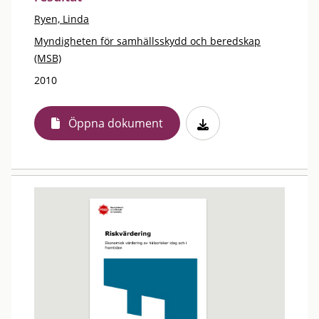
Ryen, Linda
Myndigheten för samhällsskydd och beredskap
(MSB)
2010
Öppna dokument